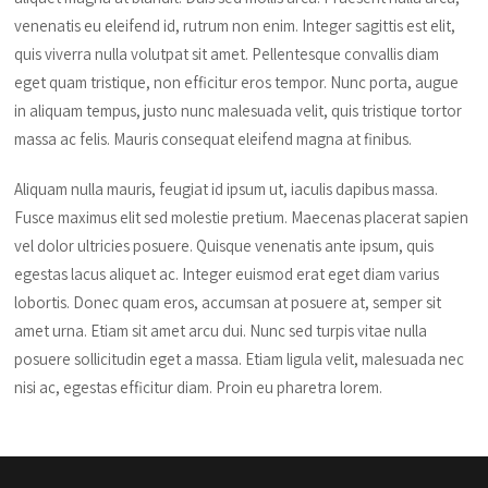
venenatis eu eleifend id, rutrum non enim. Integer sagittis est elit,
quis viverra nulla volutpat sit amet. Pellentesque convallis diam
eget quam tristique, non efficitur eros tempor. Nunc porta, augue
in aliquam tempus, justo nunc malesuada velit, quis tristique tortor
massa ac felis. Mauris consequat eleifend magna at finibus.
Aliquam nulla mauris, feugiat id ipsum ut, iaculis dapibus massa.
Fusce maximus elit sed molestie pretium. Maecenas placerat sapien
vel dolor ultricies posuere. Quisque venenatis ante ipsum, quis
egestas lacus aliquet ac. Integer euismod erat eget diam varius
lobortis. Donec quam eros, accumsan at posuere at, semper sit
amet urna. Etiam sit amet arcu dui. Nunc sed turpis vitae nulla
posuere sollicitudin eget a massa. Etiam ligula velit, malesuada nec
nisi ac, egestas efficitur diam. Proin eu pharetra lorem.