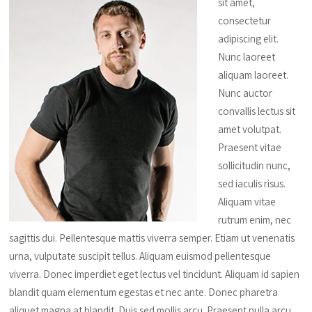
sit amet,
consectetur
adipiscing elit.
Nunc laoreet
aliquam laoreet.
Nunc auctor
convallis lectus sit
amet volutpat.
Praesent vitae
sollicitudin nunc,
sed iaculis risus.
Aliquam vitae
rutrum enim, nec
sagittis dui. Pellentesque mattis viverra semper. Etiam ut venenatis
urna, vulputate suscipit tellus. Aliquam euismod pellentesque
viverra. Donec imperdiet eget lectus vel tincidunt. Aliquam id sapien
blandit quam elementum egestas et nec ante. Donec pharetra
aliquet magna at blandit. Duis sed mollis arcu. Praesent nulla arcu,