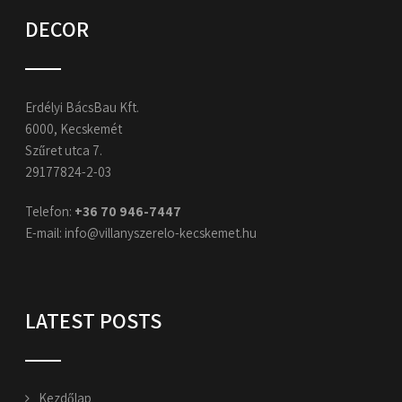
DECOR
Erdélyi BácsBau Kft.
6000, Kecskemét
Szűret utca 7.
29177824-2-03
Telefon:
+36 70 946-7447​
E-mail:
info@villanyszerelo-kecskemet.hu
LATEST POSTS
Kezdőlap