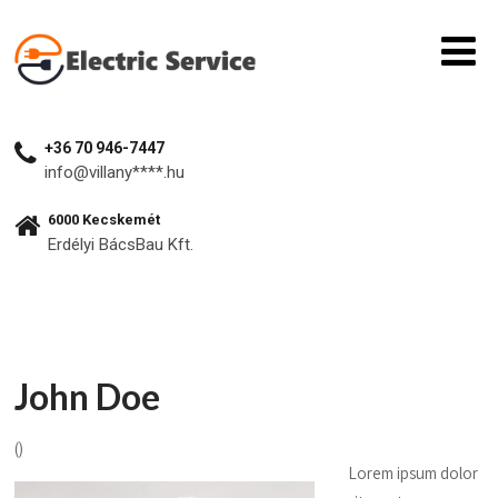
+36 70 946-7447​
info@villany****.hu
6000 Kecskemét
Erdélyi BácsBau Kft.
John Doe
()
Lorem ipsum dolor