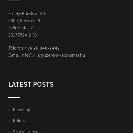
Erdélyi BácsBau Kft.
6000, Kecskemét
Szűret utca 7.
29177824-2-03
Telefon:
+36 70 946-7447​
E-mail:
info@villanyszerelo-kecskemet.hu
LATEST POSTS
Kezdőlap
Rólunk
Szolgáltatások