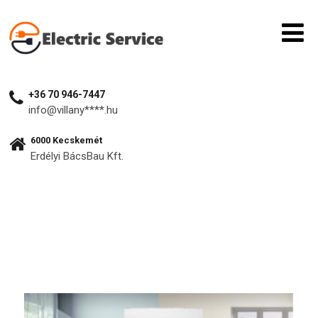
+36 70 946-7447​
info@villany****.hu
6000 Kecskemét
Erdélyi BácsBau Kft.