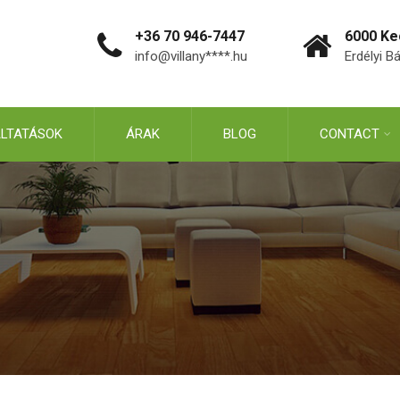
+36 70 946-7447​
6000 K
info@villany****.hu
Erdélyi B
LTATÁSOK
ÁRAK
BLOG
CONTACT