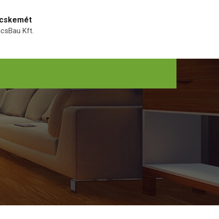
ecskemét
ácsBau Kft.