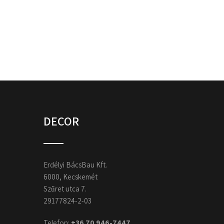
DECOR
Erdélyi BácsBau Kft.
6000, Kecskemét
Szűret utca 7.
29177824-2-03
Telefon:
+36 70 946-7447​